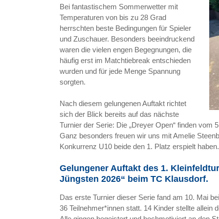
Bei fantastischem Sommerwetter mit
Temperaturen von bis zu 28 Grad
herrschten beste Bedingungen für Spieler
und Zuschauer. Besonders beeindruckend
waren die vielen engen Begegnungen, die
häufig erst im Matchtiebreak entschieden
wurden und für jede Menge Spannung
sorgten.
Nach diesem gelungenen Auftakt richtet
sich der Blick bereits auf das nächste
Turnier der Serie: Die „Dreyer Open“ finden vom 5.
Ganz besonders freuen wir uns mit Amelie Steen
Konkurrenz U10 beide den 1. Platz erspielt haben.
Gelungener Auftakt des 1. Kleinfeldt
Jüngsten 2026“ beim TC Klausdorf.
Das erste Turnier dieser Serie fand am 10. Mai b
36 Teilnehmer*innen statt. 14 Kinder stellte allein 
Alle gingen begeistert und hochmotiviert an den St