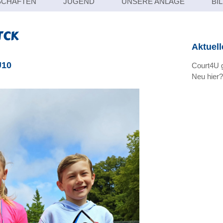
CHAFTEN
JUGEND
UNSERE ANLAGE
BI
TCK
Aktuell
U10
Court4U g
Neu hier?