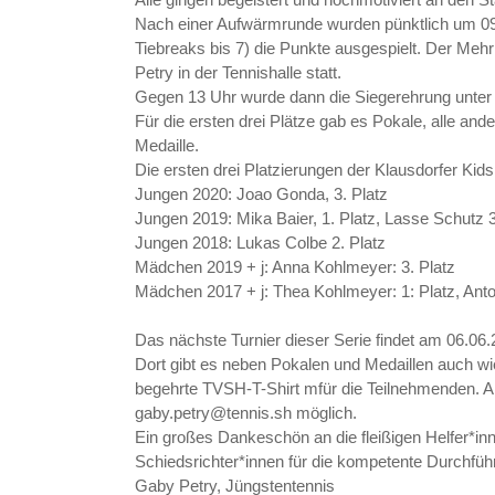
Nach einer Aufwärmrunde wurden pünktlich um 09
Tiebreaks bis 7) die Punkte ausgespielt. Der Meh
Petry in der Tennishalle statt.
Gegen 13 Uhr wurde dann die Siegerehrung unter
Für die ersten drei Plätze gab es Pokale, alle an
Medaille.
Die ersten drei Platzierungen der Klausdorfer Kids
Jungen 2020: Joao Gonda, 3. Platz
Jungen 2019: Mika Baier, 1. Platz, Lasse Schutz 3
Jungen 2018: Lukas Colbe 2. Platz
Mädchen 2019 + j: Anna Kohlmeyer: 3. Platz
Mädchen 2017 + j: Thea Kohlmeyer: 1: Platz, Anto
Das nächste Turnier dieser Serie findet am 06.06.
Dort gibt es neben Pokalen und Medaillen auch wi
begehrte TVSH-T-Shirt mfür die Teilnehmenden. A
gaby.petry@tennis.sh möglich.
Ein großes Dankeschön an die fleißigen Helfer*in
Schiedsrichter*innen für die kompetente Durchfüh
Gaby Petry, Jüngstentennis